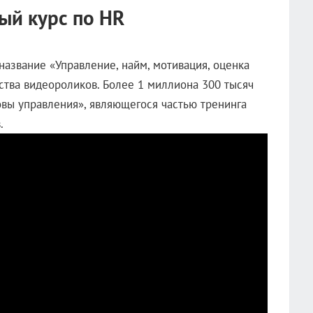
ый курс по HR
азвание «Управление, найм, мотивация, оценка
ства видеороликов. Более 1 миллиона 300 тысяч
вы управления», являющегося частью тренинга
.