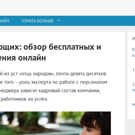
ЛАЙН
УЗНАТЬ БОЛЬШЕ
ющих: обзор бесплатных и
К
ения онлайн
ц
1
 из уст «отца народов», почти девять десятков
ее того – роль эксперта по работе с персоналом
1
п
неджера зависит кадровый состав компании,
работников на успех.
М