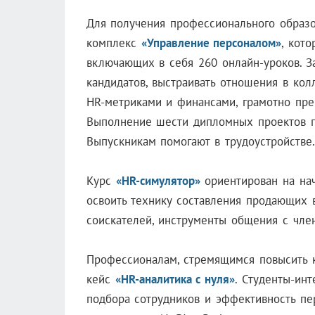
Для получения профессионального образ
комплекс
«Управление персоналом»
, кот
включающих в себя 260 онлайн-уроков. За
кандидатов, выстраивать отношения в колл
HR-метриками и финансами, грамотно преп
Выполнение шести дипломных проектов п
Выпускникам помогают в трудоустройстве.
Курс
«
HR-симулятор
»
ориентирован на на
освоить технику составления продающих 
соискателей, инструменты общения с чле
Профессионалам, стремящимся повысить 
кейс
«HR-аналитика с нуля»
. Студенты-инт
подбора сотрудников и эффективность пер