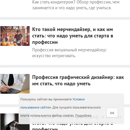
Как стать кондитером? Обзор профессии, чем
занимается и что надо уметь, где учиться.
Кто такой мерчендайзер, и как им
стать: что надо уметь для старта в
профессии
Профессия визуальный мерчендайзер:
искусство интриговать.
Профессия графический дизайнер: как
им стать, что надо уметь
Пользуясь сайтом вы принимаете
Условия
пользования сайтом
. Для лучшего пользовательского
ок
опыта используются файлы cookies.
Кто такой fashion-фотограф, и как им
Подробнее
стать: что надо уметь для старта в
профессии