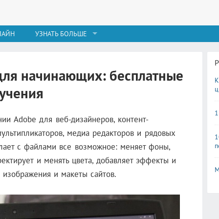
ЛАЙН
УЗНАТЬ БОЛЬШЕ
для начинающих: бесплатные
К
бучения
ц
1
нии Adobe для веб-дизайнеров, контент-
мультипликаторов, медиа редакторов и рядовых
1
п
лает с файлами все возможное: меняет фоны,
ректирует и менять цвета, добавляет эффекты и
М
е изображения и макеты сайтов.