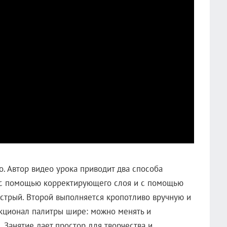
. Автор видео урока приводит два способа
: с помощью корректирующего слоя и с помощью
ыстрый. Второй выполняется кропотливо вручную и
нкционал палитры шире: можно менять и
 Занятие дает простор для творчества и