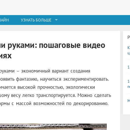
ЛАЙН
УЗНАТЬ БОЛЬШЕ
ми руками: пошаговые видео
К
иях
ц
1
руками – экономичный вариант создания
явить фантазию, научиться экспериментировать.
1
п
ичается высокой прочностью, экологически
ому весу легко транспортируется. Можно сделать
М
ормы с массой возможностей по декорированию.