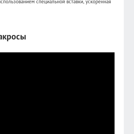
спользованием специальной вставки, ускоренная
акросы