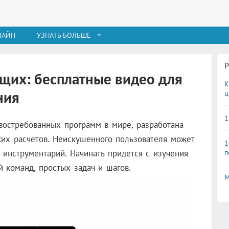
ЛАЙН
УЗНАТЬ БОЛЬШЕ
ющих: бесплатные видео для
К
ния
ц
1
 востребованных программ в мире, разработана
ких расчетов. Неискушенного пользователя может
1
п
 инструментарий. Начинать придется с изучения
 команд, простых задач и шагов.
М