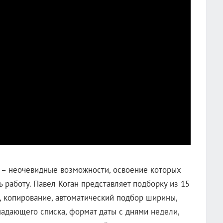
 – неочевидные возможности, освоение которых
ь работу. Павел Коган представляет подборку из 15
м, копирование, автоматический подбор ширины,
адающего списка, формат даты с днями недели,