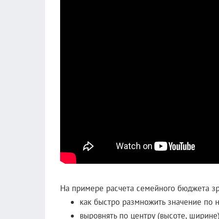
На примере расчета семейного бюджета зр
как быстро размножить значение по 
выровнять по центру (высоте, ширине