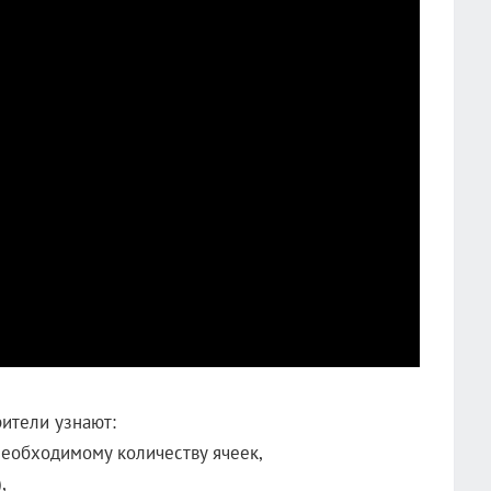
ители узнают:
необходимому количеству ячеек,
),