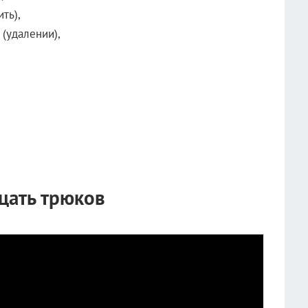
ить),
 (удалении),
цать трюков